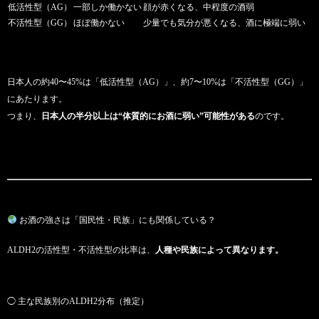
低活性型（AG）
一部しか働かない
顔が赤くなる、中程度の酒弱
不活性型（GG）
ほぼ働かない
少量でも気分が悪くなる、酒に極端に弱い
日本人の約40〜45%は「低活性型（AG）」、約7〜10%は「不活性型（GG）」
にあたります。
つまり、
日本人の半分以上は“体質的にお酒に弱い”可能性がある
のです。
お酒の強さは「国民性・民族」にも関係している？
ALDH2の活性型・不活性型の比率は、
人種や民族によって異なります。
◯ 主な民族別のALDH2分布（推定）