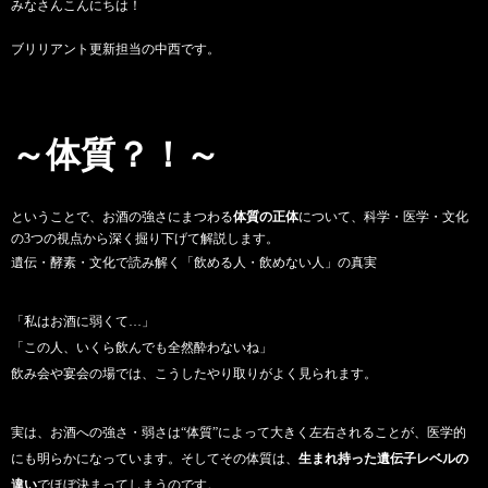
みなさんこんにちは！
ブリリアント
更新担当の中西です。
～体質？！～
ということで、お酒の強さにまつわる
体質の正体
について、科学・医学・文化
の3つの視点から深く掘り下げて解説します。
遺伝・酵素・文化で読み解く「飲める人・飲めない人」の真実
「私はお酒に弱くて…」
「この人、いくら飲んでも全然酔わないね」
飲み会や宴会の場では、こうしたやり取りがよく見られます。
実は、お酒への強さ・弱さは“体質”によって大きく左右されることが、医学的
にも明らかになっています。そしてその体質は、
生まれ持った遺伝子レベルの
違い
でほぼ決まってしまうのです。