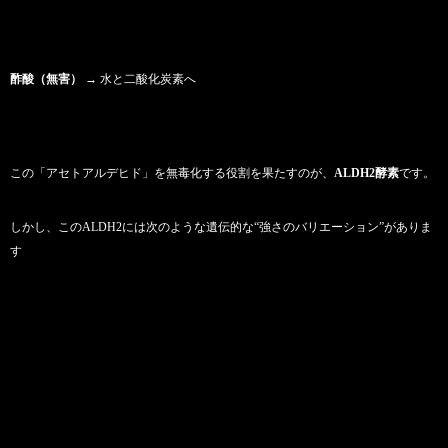
酢酸（無害）
→ 水と二酸化炭素へ
この「アセトアルデヒド」を無毒化する役割を果たすのが、
ALDH2酵素
です。
しかし、このALDH2には次のような遺伝的な“強さのバリエーション”がありま
す