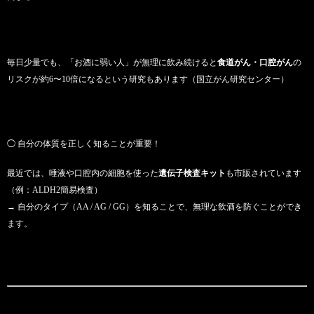
毎日少量でも、「お酒に弱い人」が無理に飲み続けると
食道がん・口腔がん
の
リスクが約6〜10倍になるという研究もあります（国立がん研究センター）
◯ 自分の体質を正しく知ることが重要！
最近では、唾液や口腔内の細胞を使った
遺伝子検査キット
も市販されています
（例：ALDH2簡易検査）
→ 自分のタイプ（AA / AG / GG）を知ることで、無理な飲酒を防ぐことができ
ます。