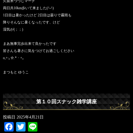
久留米つつじマーチ
両日共10km歩いて来ました(^-^)
1日目は暑かったけど 2日目は曇りで霧雨も
降りそんなに暑くなったです、けど
湿気が(；；)
まあ無事完歩出来て良かったです
皆さんも暑さに気をつけてお過ごしください
o,+:｡☆.*・+｡
まつもと ゆうこ
第１０回スナック雑学講座
投稿日
2025年4月21日
Facebook
Twitter
Line