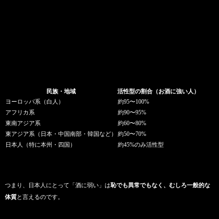
民族・地域
活性型の割合（お酒に強い人）
ヨーロッパ系（白人）
約95〜100%
アフリカ系
約90〜95%
東南アジア系
約60〜80%
東アジア系（日本・中国南部・韓国など）
約50〜70%
日本人（特に本州・四国）
約45%のみ活性型
つまり、日本人にとって「酒に弱い」は
恥でも異常でもなく、むしろ一般的な
体質
と言えるのです。