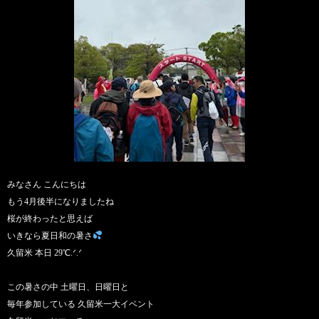
みなさん こんにちは
もう4月後半になりましたね
桜が終わったと思えば
いきなら夏日和の暑さ
久留米 本日 29℃.ᐟ.ᐟ
この暑さの中 土曜日、日曜日と
毎年参加している 久留米一大イベント