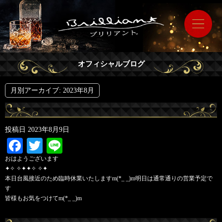
オフィシャルブログ
月別アーカイブ:
2023年8月
投稿日
2023年8月9日
Facebook
Twitter
Line
おはようございます
✦✧ ✧✦✦✧ ✧✦
本日台風接近のため臨時休業いたしますm(*_ _)m明日は通常通りの営業予定で
す
皆様もお気をつけてm(*_ _)m