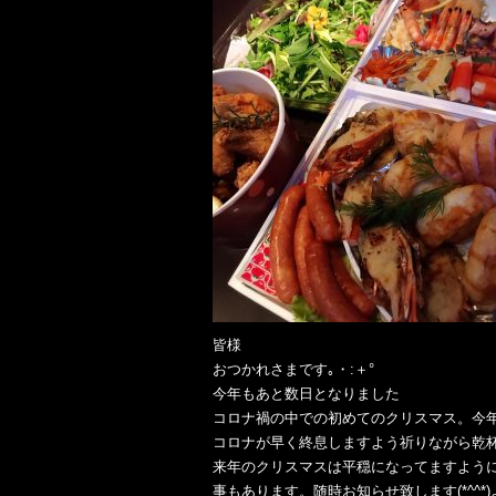
皆様
おつかれさまです｡・:＋°
今年もあと数日となりました
コロナ禍の中での初めてのクリスマス。今
コロナが早く終息しますよう祈りながら乾杯( ^^
来年のクリスマスは平穏になってますように｡
事もあります。随時お知らせ致します(*^^*