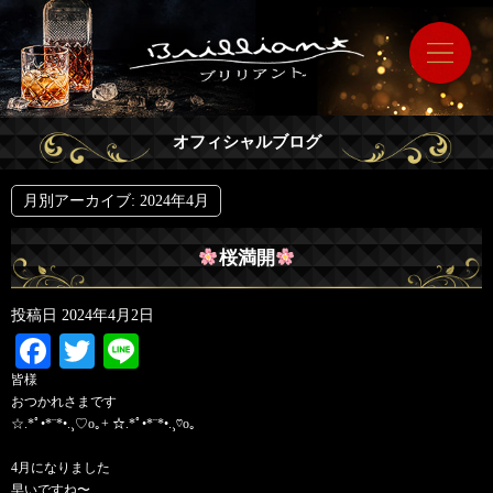
オフィシャルブログ
月別アーカイブ:
2024年4月
桜満開
投稿日
2024年4月2日
Facebook
Twitter
Line
皆様
おつかれさまです
☆.*ﾟ•*¨*•.¸♡o｡+ ☆.*ﾟ•*¨*•.¸♡o｡
4月になりました
早いですね〜