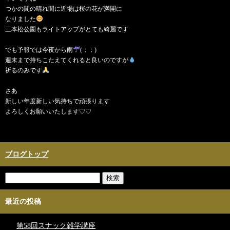
つかの間の晴れ間に近場は桜の花が満開に
なりました
三本松公園もライトアップがとても綺麗です
でも予報では今夜から雨
(；；)
週末まで持ちこたえてくれると良いのですが
祈るのみです
さあ
新しい年度新しい気持ちで頑張ります
よろしくお願いいたします♡♡
ブログトップ
最近の投稿
第58回スナック雑学講座