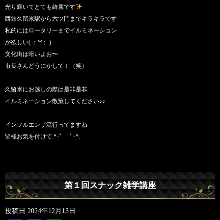
光り輝いてとても綺麗です
西鉄久留米駅から六ツ門までキラキラです
私的にはロータリーまでイルミネーション
が欲しい( ；꒳​； )
文化街は暗いよお〜
市長さんどうにかして！（笑）
久留米にお越しの際は是非是非
イルミネーション散策してください♪♪
インフルエンザ流行ってますね
皆様お気を付けて.*･ﾟ .ﾟ･*.
第１回スナック雑学講座
投稿日
2024年12月13日