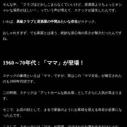
そんな中、「クラブほどかしこまらなくていいけど、居酒屋よりちょっとオシ
ャレな場所がほしい！」っていう声が増えて、スナックが誕生したんです。
いわば、
高級クラブと居酒屋の中間みたいな存在
がスナック。
おしゃれすぎず、でも家庭とは違う、絶妙な居心地の良さが魅力だったんです
ね。
1960～70年代：「ママ」が登場！
スナックの象徴といえば「ママ」ですが、実はこの「ママ文化」が確立された
のも1960年代頃です。
この時期、スナックは「アットホームな飲み屋」としてさらに人気が高まりま
す。
そこで、お店の顔として、まるで家族のようにお客様を迎える存在が必要にな
ったんです。
こうして、スナックには「ママ」が登場。ママはただお酒を出すだけじゃな